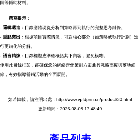
圖等輔助材料。
撰寫提示
：
-
邏輯遞進
：目錄應體現從分析到策略再到執行的完整思考鏈條。
-
重點突出
：根據項目實際情況，可對核心部分（如策略或執行計劃）進
行更細化的分解。
-
語言精煉
：目錄標題應準確概括其下內容，避免模糊。
使用此目錄框架，能確保您的網絡營銷策劃方案兼具戰略高度與落地細
節，有效指導營銷活動的全面展開。
如若轉載，請注明出處：http://www.vpfdpnn.cn/product/30.html
更新時間：2026-08-08 17:48:49
產品列表