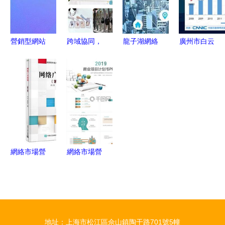
營銷策劃策
略
營銷型網站
跨域協同，
龍子湖網絡
廣州市白云
驅動公司實
智贏未來
營銷方案公
區 互聯網
際收入的網
聚焦北上廣
司 打造全
營銷策劃公
絡市場營銷
深的整合營
方位、高成
司如何驅動
核心
銷與品牌設
效的市場營
企業網絡市
計新范式
銷策劃
場營銷新增
長
網絡市場營
網絡市場營
銷策劃在教
銷策劃 如
輔與教材考
何利用免費
試行業中的
素材與模板
創新應用
提升營銷策
地址：上海市松江區佘山鎮陶干路701號5幢