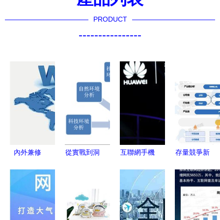
PRODUCT
----------------
內外兼修
從實戰到洞
互聯網手機
存量競爭新
探析國內與
察 山西網
界的冰與火
紀元 資管
外貿網站設
絡營銷師吳
之歌 榮耀
新規下如何
計的共性與
曾紅的營銷
必成鐵王座
以普適方案
差異及網絡
策劃之道
之主
破局突圍